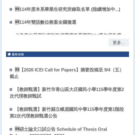
🆕114年度本系畢業生研究所錄取名單 (陸續增加中...)
🆕114年雙語數位教案全國徵選
🎉恭喜本系周秋惠副教授榮獲教育學院114學年度教學
優良獎
更多...
本系113年度共25位錄取113學年度英語科正式教師（國
／高中3人、國小22人其中4人重榜）
🆕【2026 ICEI Call for Papers】摘要投稿至 9/4（五）
🆕恭賀英教系柯虹宇同學與院博士班數予恩同學榮獲第
截止
二類組「誠致程有威先生教育科技獎」第一名
【教師甄選】新竹市香山區大庄國民小學115學年度第2
🆕114年度本系畢業生研究所錄取名單 (陸續增加中...)
次代理教師甄試
🆕114年雙語數位教案全國徵選
【教師甄選】新竹縣立峨眉國民中學115學年度第1階段
第2次代理教師甄選公告
🎉恭喜本系周秋惠副教授榮獲教育學院114學年度教學
優良獎
🆕碩士論文口試公告 Schedule of Thesis Oral