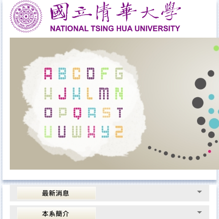
跳
到
主
要
內
容
區